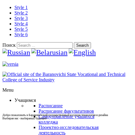
Style 1
Style 2
Style 3
Style 4
Style 5
Style 6
Поиск
Search
Menu
Учащимся
Расписание
Расписание факультативов
Добро пожаловать в Барановичский государственный колледж технологии и дизайна
Самоуправление учащихся
Выбирая нас - выбираешь будущее!
колледжа
Проектно-исследовательская
деятельность