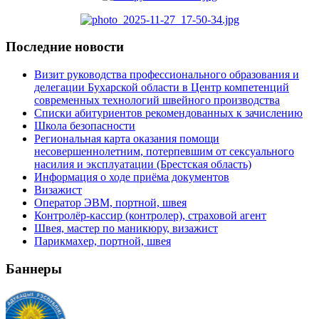
Последние новости
Визит руководства профессионального образования и
делегации Бухарской области в Центр компетенций
современных технологий швейного производства
Списки абитуриентов рекомендованных к зачислению
Школа безопасности
Региональная карта оказания помощи
несовершеннолетним, потерпевшим от сексуального
насилия и эксплуатации (Брестская область)
Информация о ходе приёма документов
Визажист
Оператор ЭВМ, портной, швея
Контролёр-кассир (контролер), страховой агент
Швея, мастер по маникюру, визажист
Парикмахер, портной, швея
Баннеры