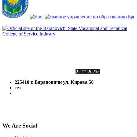
Сайт зарегистрирован
в Государственном регистре
информационных ресурсов РБ.
Регистрационное свидетельство
№2141102409
от 24.11.2011г.
с изменениями от
22.11.2023г.
225410 г. Барановичи ул. Кирова 50
тел.
(8-016-3) 64-81-28
5volokno@brest.by
Политика конфиденциальности
Политика использования файлов cookie
We Are Social