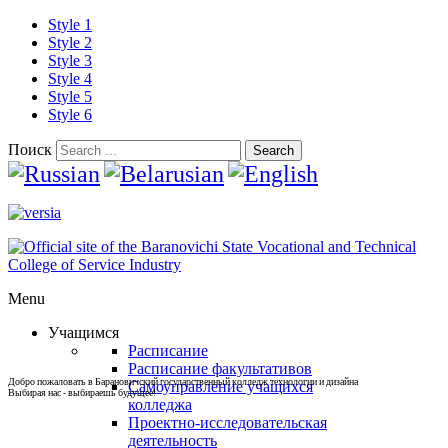
Style 1
Style 2
Style 3
Style 4
Style 5
Style 6
Поиск
Search
Menu
Учащимся
Расписание
Расписание факультативов
Добро пожаловать в Барановичский государственный колледж технологии и дизайна
Самоуправление учащихся
Выбирая нас - выбираешь будущее!
колледжа
Проектно-исследовательская
деятельность