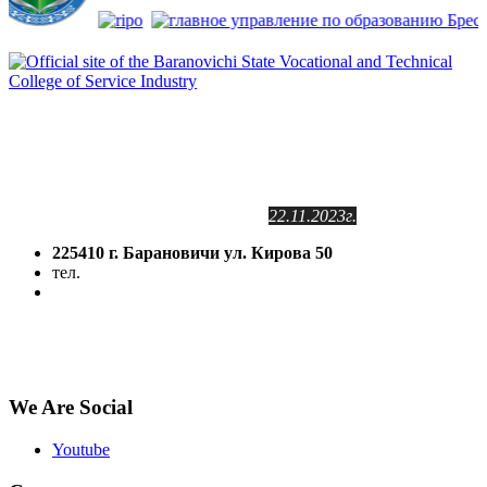
Сайт зарегистрирован
в Государственном регистре
информационных ресурсов РБ.
Регистрационное свидетельство
№2141102409
от 24.11.2011г.
с изменениями от
22.11.2023г.
225410 г. Барановичи ул. Кирова 50
тел.
(8-016-3) 64-81-28
5volokno@brest.by
Политика конфиденциальности
Политика использования файлов cookie
We Are Social
Youtube