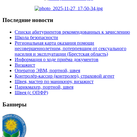
Последние новости
Списки абитуриентов рекомендованных к зачислению
Школа безопасности
Региональная карта оказания помощи
несовершеннолетним, потерпевшим от сексуального
насилия и эксплуатации (Брестская область)
Информация о ходе приёма документов
Визажист
Оператор ЭВМ, портной, швея
Контролёр-кассир (контролер), страховой агент
Швея, мастер по маникюру, визажист
Парикмахер, портной, швея
Швея (с ОПФР)
Баннеры