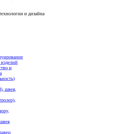
технологии и дизайна
руирование
 изделий
ство и
а
ьность)
, швея,
тролер),
юру,
 швея
давец