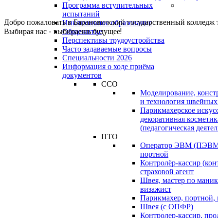
Программа вступительных
испытаний
Добро пожаловать в Барановичский государственный колледж 
Инклюзивное образование
Выбирая нас - выбираешь будущее!
Общежитие
Перспективы трудоустройства
Часто задаваемые вопросы
Специальности 2026
Информация о ходе приёма
документов
ССО
Моделирование, конст
и технология швейных
Парикмахерское искус
декоративная косметик
(педагогическая деятел
ПТО
Оператор ЭВМ (ПЭВМ)
портной
Контролёр-кассир (кон
страховой агент
Швея, мастер по маник
визажист
Парикмахер, портной,
Швея (с ОПФР)
Контролер-кассир, про