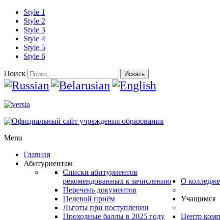
Style 1
Style 2
Style 3
Style 4
Style 5
Style 6
Поиск
Искать
Menu
Главная
Абитуриентам
Списки абитуриентов
рекомендованных к зачислению
О колледже
Перечень документов
Целевой приём
Учащимся
Льготы при поступлении
Проходные баллы в 2025 году
Центр ком