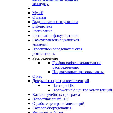
колледжу
Музей
Отзывы
Выдающиеся выпускники
Библиотека
Расписание
Расписание факультативов
Самоуправление учащихся
колледжа
Проектно-исследовательская
деятельность
Распределение
График работы комиссии по
распределению
Нормативные правовые акты
О нас
Документы центра компетенций
Паспорт ЦК
Положение о центре компетенций
Каталог учебных программ
Новостная лента ЦК
О работе центра компетенций
Каталог оборудования
Виртуальный тур