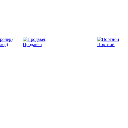
лер)
Продавец
Портной