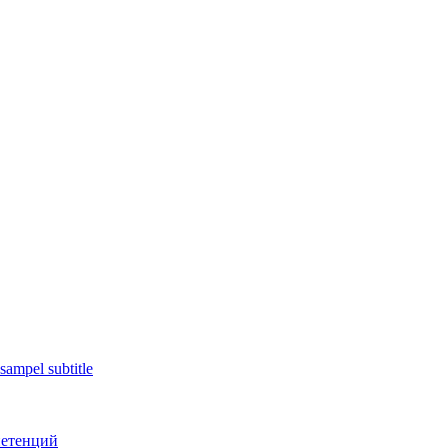
sampel subtitle
петенций