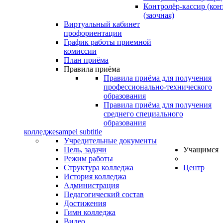
Контролёр-кассир (кон
(заочная)
Виртуальный кабинет
профориентации
График работы приемной
комиссии
План приёма
Правила приёма
Правила приёма для получения
профессионально-технического
образования
Правила приёма для получения
среднего специального
образования
колледже
sampel subtitle
Учредительные документы
Цель, задачи
Учащимся
Режим работы
Структура колледжа
Центр
История колледжа
Администрация
Педагогический состав
Достижения
Гимн колледжа
Видео