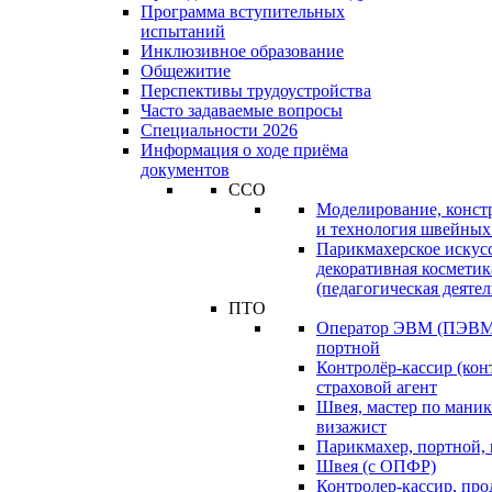
Программа вступительных
испытаний
Инклюзивное образование
Общежитие
Перспективы трудоустройства
Часто задаваемые вопросы
Специальности 2026
Информация о ходе приёма
документов
ССО
Моделирование, конст
и технология швейных
Парикмахерское искус
декоративная косметик
(педагогическая деятел
ПТО
Оператор ЭВМ (ПЭВМ)
портной
Контролёр-кассир (кон
страховой агент
Швея, мастер по маник
визажист
Парикмахер, портной,
Швея (с ОПФР)
Контролер-кассир, про