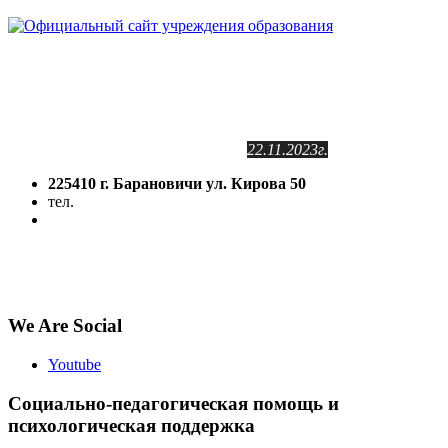
Сайт зарегистрирован
в Государственном регистре
информационных ресурсов РБ.
Регистрационное свидетельство
№2141102409
от 24.11.2011г.
с изменениями от
22.11.2023г.
225410 г. Барановичи ул. Кирова 50
тел.
(8-016-3) 64-81-28
5volokno@brest.by
Политика конфиденциальности
Политика использования файлов cookie
We Are Social
Youtube
Социально-педагогическая помощь и
психологическая поддержка