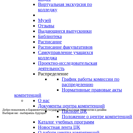
Виртуальная экскурсия по
колледжу
Музей
Отзывы
Выдающиеся выпускники
Библиотека
Расписание
Расписание факультативов
Самоуправление учащихся
колледжа
Проектно-исследовательская
деятельность
Распределение
График работы комиссии по
распределению
Нормативные правовые акты
компетенций
О нас
Документы центра компетенций
Добро пожаловать в Барановичский государственный колледж технологии и дизайна
Паспорт ЦК
Выбирая нас - выбираешь будущее!
Положение о центре компетенций
Каталог учебных программ
Новостная лента ЦК
О работе центра компетенций