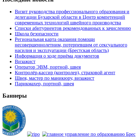
Визит руководства профессионального образования и
делегации Бухарской области в Центр компетенций
современных технологий швейного производства
Списки абитуриентов рекомендованных к зачислению
Школа безопасности
Региональная карта оказания помощи
несовершеннолетним, потерпевшим от сексуального
насилия и эксплуатации (Брестская область)
Информация о ходе приёма документов
Визажист
Оператор ЭВМ, портной, швея
Контролёр-кассир (контролер), страховой агент
Швея, мастер по маникюру, визажист
Парикмахер, портной, швея
Баннеры