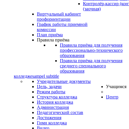
Контролёр-кассир (кон
(заочная)
Виртуальный кабинет
профориентации
График работы приемной
комиссии
План приёма
Правила приёма
Правила приёма для получения
профессионально-технического
образования
Правила приёма для получения
среднего специального
образования
колледже
sampel subtitle
Учредительные документы
Цель, задачи
Учащимся
Режим работы
Структура колледжа
Центр
История колледжа
Администрация
Педагогический состав
Достижения
Гимн колледжа
Видео