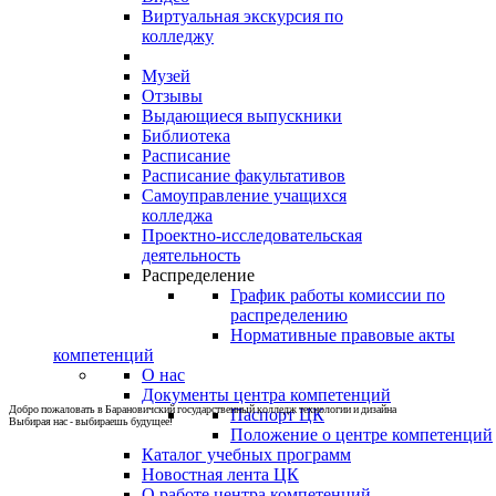
Виртуальная экскурсия по
колледжу
Музей
Отзывы
Выдающиеся выпускники
Библиотека
Расписание
Расписание факультативов
Самоуправление учащихся
колледжа
Проектно-исследовательская
деятельность
Распределение
График работы комиссии по
распределению
Нормативные правовые акты
компетенций
О нас
Документы центра компетенций
Добро пожаловать в Барановичский государственный колледж технологии и дизайна
Паспорт ЦК
Выбирая нас - выбираешь будущее!
Положение о центре компетенций
Каталог учебных программ
Новостная лента ЦК
О работе центра компетенций