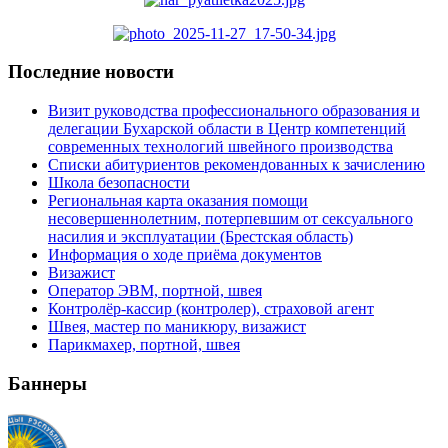
Последние новости
Визит руководства профессионального образования и
делегации Бухарской области в Центр компетенций
современных технологий швейного производства
Списки абитуриентов рекомендованных к зачислению
Школа безопасности
Региональная карта оказания помощи
несовершеннолетним, потерпевшим от сексуального
насилия и эксплуатации (Брестская область)
Информация о ходе приёма документов
Визажист
Оператор ЭВМ, портной, швея
Контролёр-кассир (контролер), страховой агент
Швея, мастер по маникюру, визажист
Парикмахер, портной, швея
Баннеры