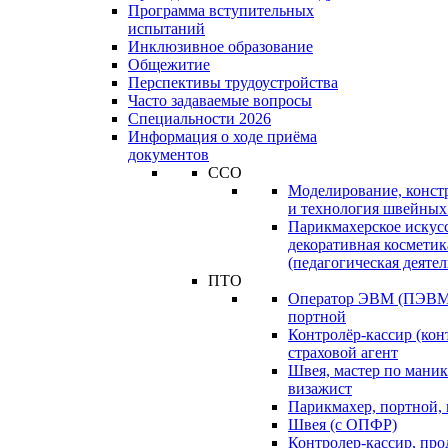
Программа вступительных
испытаний
Инклюзивное образование
Общежитие
Перспективы трудоустройства
Часто задаваемые вопросы
Специальности 2026
Информация о ходе приёма
документов
ССО
Моделирование, конст
и технология швейных
Парикмахерское искус
декоративная косметик
(педагогическая деятел
ПТО
Оператор ЭВМ (ПЭВМ)
портной
Контролёр-кассир (кон
страховой агент
Швея, мастер по маник
визажист
Парикмахер, портной,
Швея (с ОПФР)
Контролер-кассир, про