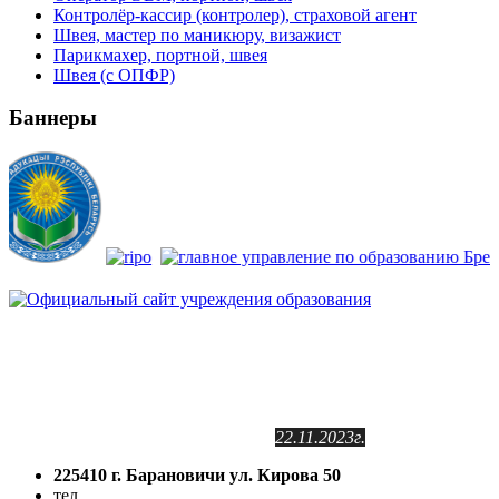
Контролёр-кассир (контролер), страховой агент
Швея, мастер по маникюру, визажист
Парикмахер, портной, швея
Швея (с ОПФР)
Баннеры
Сайт зарегистрирован
в Государственном регистре
информационных ресурсов РБ.
Регистрационное свидетельство
№2141102409
от 24.11.2011г.
с изменениями от
22.11.2023г.
225410 г. Барановичи ул. Кирова 50
тел.
(8-016-3) 64-81-28