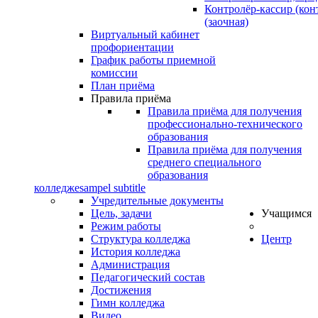
Контролёр-кассир (кон
(заочная)
Виртуальный кабинет
профориентации
График работы приемной
комиссии
План приёма
Правила приёма
Правила приёма для получения
профессионально-технического
образования
Правила приёма для получения
среднего специального
образования
колледже
sampel subtitle
Учредительные документы
Цель, задачи
Учащимся
Режим работы
Структура колледжа
Центр
История колледжа
Администрация
Педагогический состав
Достижения
Гимн колледжа
Видео