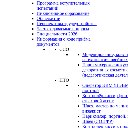
Программа вступительных
испытаний
Инклюзивное образование
Общежитие
Перспективы трудоустройства
Часто задаваемые вопросы
Специальности 2026
Информация о ходе приёма
документов
ССО
Моделирование, конст
и технология швейных
Парикмахерское искус
декоративная косметик
(педагогическая деятел
ПТО
Оператор ЭВМ (ПЭВМ)
портной
Контролёр-кассир (кон
страховой агент
Швея, мастер по маник
визажист
Парикмахер, портной,
Швея (с ОПФР)
Контролер-кассир, про