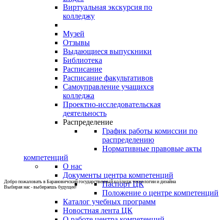
Виртуальная экскурсия по
колледжу
Музей
Отзывы
Выдающиеся выпускники
Библиотека
Расписание
Расписание факультативов
Самоуправление учащихся
колледжа
Проектно-исследовательская
деятельность
Распределение
График работы комиссии по
распределению
Нормативные правовые акты
компетенций
О нас
Документы центра компетенций
Добро пожаловать в Барановичский государственный колледж технологии и дизайна
Паспорт ЦК
Выбирая нас - выбираешь будущее!
Положение о центре компетенций
Каталог учебных программ
Новостная лента ЦК
О работе центра компетенций