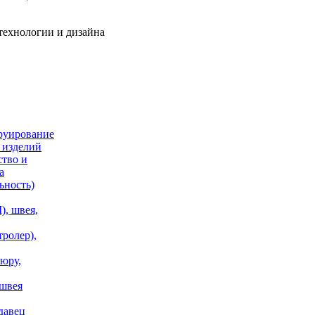
технологии и дизайна
руирование
 изделий
ство и
а
ьность)
, швея,
тролер),
юру,
 швея
давец