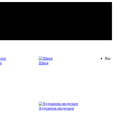
Вы
ог
Швея
Художник-модельер