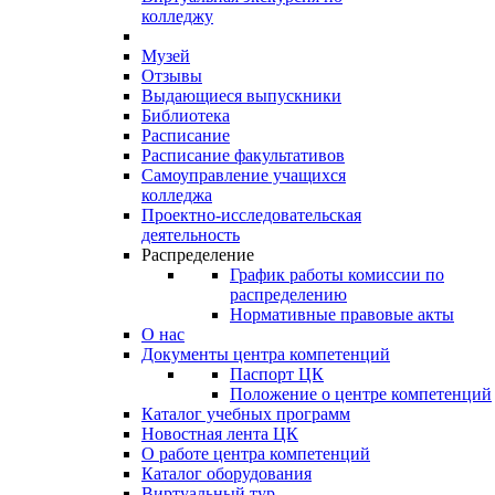
колледжу
Музей
Отзывы
Выдающиеся выпускники
Библиотека
Расписание
Расписание факультативов
Самоуправление учащихся
колледжа
Проектно-исследовательская
деятельность
Распределение
График работы комиссии по
распределению
Нормативные правовые акты
О нас
Документы центра компетенций
Паспорт ЦК
Положение о центре компетенций
Каталог учебных программ
Новостная лента ЦК
О работе центра компетенций
Каталог оборудования
Виртуальный тур