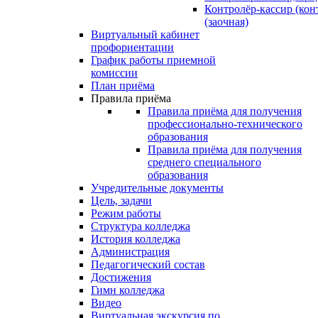
Контролёр-кассир (кон
(заочная)
Виртуальный кабинет
профориентации
График работы приемной
комиссии
План приёма
Правила приёма
Правила приёма для получения
профессионально-технического
образования
Правила приёма для получения
среднего специального
образования
Учредительные документы
Цель, задачи
Режим работы
Структура колледжа
История колледжа
Администрация
Педагогический состав
Достижения
Гимн колледжа
Видео
Виртуальная экскурсия по