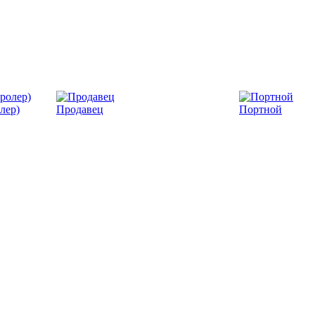
лер)
Продавец
Портной