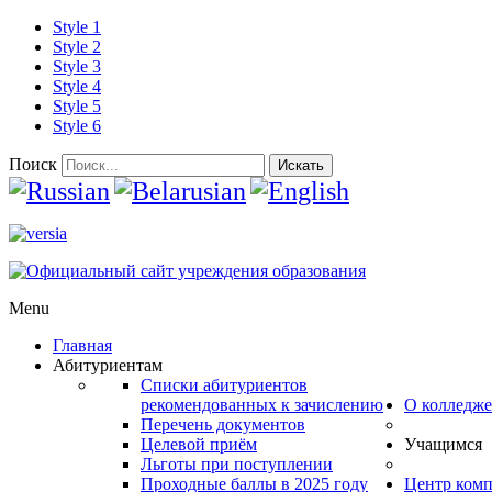
Style 1
Style 2
Style 3
Style 4
Style 5
Style 6
Поиск
Искать
Menu
Главная
Абитуриентам
Списки абитуриентов
рекомендованных к зачислению
О колледже
Перечень документов
Целевой приём
Учащимся
Льготы при поступлении
Проходные баллы в 2025 году
Центр ком