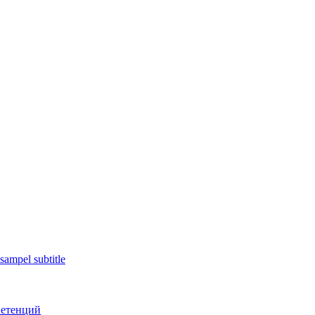
sampel subtitle
петенций