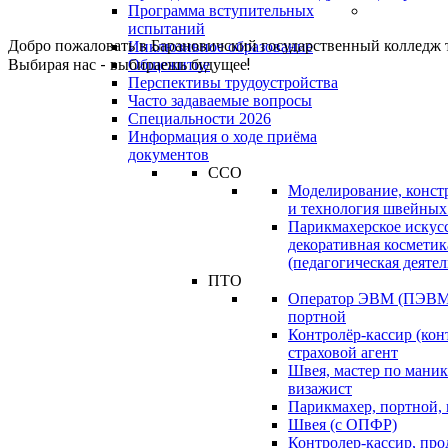
Программа вступительных
испытаний
Добро пожаловать в Барановичский государственный колледж 
Инклюзивное образование
Выбирая нас - выбираешь будущее!
Общежитие
Перспективы трудоустройства
Часто задаваемые вопросы
Специальности 2026
Информация о ходе приёма
документов
ССО
Моделирование, конст
и технология швейных
Парикмахерское искус
декоративная косметик
(педагогическая деятел
ПТО
Оператор ЭВМ (ПЭВМ)
портной
Контролёр-кассир (кон
страховой агент
Швея, мастер по маник
визажист
Парикмахер, портной,
Швея (с ОПФР)
Контролер-кассир, про